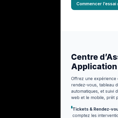
Commencer l’essai 
Centre d’A
Application
Offrez une expérience d
rendez-vous, tableau de
automatiques, et suivi d
web et le mobile, prêt 
Tickets & Rendez-vou
comptez les interventio