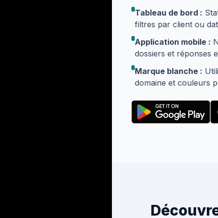
Tableau de bord :
Stat
filtres par client ou dat
Application mobile :
No
dossiers et réponses e
Marque blanche :
Util
domaine et couleurs p
Découvre