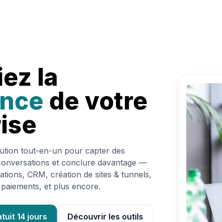
iez la
ance
de votre
ise
lution tout-en-un pour capter des
 conversations et conclure davantage —
sations, CRM, création de sites & tunnels,
 paiements, et plus encore.
tuit 14 jours
Découvrir les outils