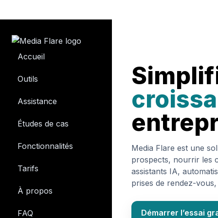
Accueil
Simplif
Outils
croiss
Assistance
entrepr
Études de cas
Fonctionnalités
Media Flare est une so
prospects, nourrir les
Tarifs
assistants IA, automati
prises de rendez-vous,
À propos
Démarrer l’essai gra
FAQ