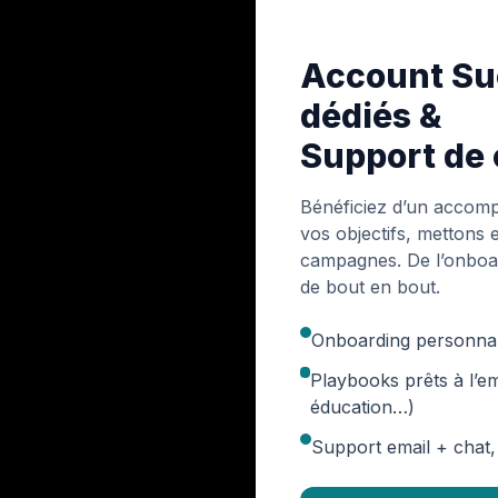
Account Su
dédiés &
Support de 
Bénéficiez d’un acco
vos objectifs, mettons 
campagnes. De l’onboar
de bout en bout.
Onboarding personnal
Playbooks prêts à l’emp
éducation…)
Support email + chat,