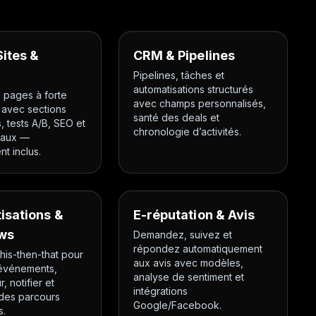
Sites &
CRM & Pipelines
Pipelines, tâches et
automatisations structurés
 pages à forte
avec champs personnalisés,
 avec sections
santé des deals et
s, tests A/B, SEO et
chronologie d’activités.
baux —
t inclus.
isations &
E-réputation & Avis
ws
Demandez, suivez et
répondez automatiquement
this-then-that pour
aux avis avec modèles,
 événements,
analyse de sentiment et
r, notifier et
intégrations
 des parcours
Google/Facebook.
s.