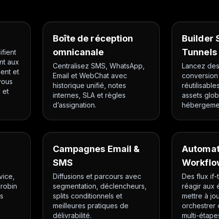
Boîte de réception
Builder 
omnicanale
Tunnels
ifient
nt aux
Centralisez SMS, WhatsApp,
Lancez des
ent et
Email et WebChat avec
conversion
vous
historique unifié, notes
réutilisable
 et
internes, SLA et règles
assets glo
d’assignation.
hébergemen
Campagnes Email &
Automat
SMS
Workflo
vice,
Diffusions et parcours avec
Des flux if-
-robin
segmentation, déclencheurs,
réagir aux
s
splits conditionnels et
mettre à jou
meilleures pratiques de
orchestrer
délivrabilité.
multi-étape