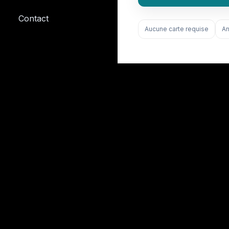
Contact
Aucune carte requise
An