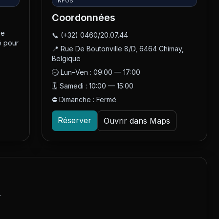
INFOS
Coordonnées
ne
📞
(+32) 0460/20.07.44
é pour
📍
Rue De Boutonville 8/D, 6464 Chimay,
Belgique
🕘
Lun–Ven : 09:00 — 17:00
🗓️
Samedi : 10:00 — 15:00
⛔
Dimanche : Fermé
Réserver
Ouvrir dans Maps
.